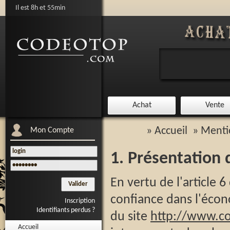
Il est
8
h et
55
min
Achat
Vente
»
Accueil
»
Menti
Mon Compte
1. Présentation d
En vertu de l'article 6
confiance dans l'écono
Inscription
Identifiants perdus ?
du site
http://www.c
Accueil