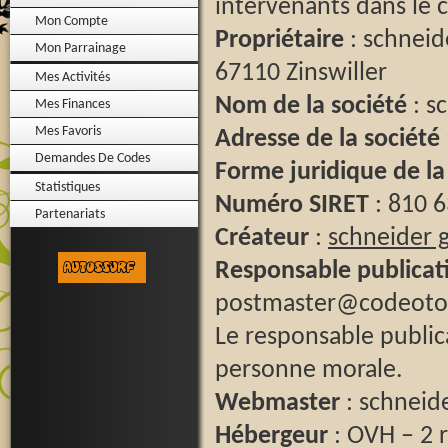
intervenants dans le c
Mon Compte
Propriétaire
: schneid
Mon Parrainage
67110 Zinswiller
Mes Activités
Nom de la société
: s
Mes Finances
Mes Favoris
Adresse de la société
Demandes De Codes
Forme juridique de la
Statistiques
Numéro SIRET
: 810 
Partenariats
Créateur
:
schneider 
Responsable publicat
postmaster@codeot
Le responsable publi
personne morale.
Webmaster
: schneid
Hébergeur
: OVH – 2 